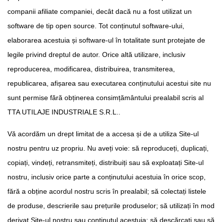
companii afiliate companiei, decât dacă nu a fost utilizat un
software de tip open source. Tot conținutul software-ului,
elaborarea acestuia și software-ul în totalitate sunt protejate de
legile privind dreptul de autor. Orice altă utilizare, inclusiv
reproducerea, modificarea, distribuirea, transmiterea,
republicarea, afișarea sau executarea conținutului acestui site nu
sunt permise fără obținerea consimțământului prealabil scris al
TTA UTILAJE INDUSTRIALE S.R.L..
Vă acordăm un drept limitat de a accesa și de a utiliza Site-ul
nostru pentru uz propriu. Nu aveți voie: să reproduceți, duplicați,
copiați, vindeți, retransmiteți, distribuiți sau să exploatați Site-ul
nostru, inclusiv orice parte a conținutului acestuia în orice scop,
fără a obține acordul nostru scris în prealabil; să colectați listele
de produse, descrierile sau prețurile produselor; să utilizați în mod
derivat Site-ul nostru sau conținutul acestuia; să descărcați sau să