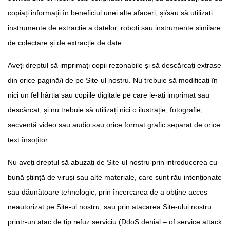
copiați informații în beneficiul unei alte afaceri; și/sau să utilizați
instrumente de extracție a datelor, roboți sau instrumente similare
de colectare și de extracție de date.
Aveți dreptul să imprimați copii rezonabile și să descărcați extrase
din orice pagină/i de pe Site-ul nostru. Nu trebuie să modificați în
nici un fel hârtia sau copiile digitale pe care le-ați imprimat sau
descărcat, și nu trebuie să utilizați nici o ilustrație, fotografie,
secvență video sau audio sau orice format grafic separat de orice
text însoțitor.
Nu aveți dreptul să abuzați de Site-ul nostru prin introducerea cu
bună știință de viruși sau alte materiale, care sunt rău intenționate
sau dăunătoare tehnologic, prin încercarea de a obține acces
neautorizat pe Site-ul nostru, sau prin atacarea Site-ului nostru
printr-un atac de tip refuz serviciu (DdoS denial – of service attack