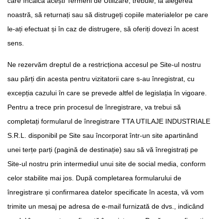
care încalcă acești Termeni de Utilizare, trebuie, la alegerea
noastră, să returnați sau să distrugeți copiile materialelor pe care
le-ați efectuat și în caz de distrugere, să oferiți dovezi în acest
sens.
Ne rezervăm dreptul de a restricționa accesul pe Site-ul nostru
sau părți din acesta pentru vizitatorii care s-au înregistrat, cu
excepția cazului în care se prevede altfel de legislația în vigoare.
Pentru a trece prin procesul de înregistrare, va trebui să
completați formularul de înregistrare TTA UTILAJE INDUSTRIALE
S.R.L. disponibil pe Site sau încorporat într-un site apartinând
unei terțe parți (pagină de destinație) sau să vă înregistrați pe
Site-ul nostru prin intermediul unui site de social media, conform
celor stabilite mai jos. După completarea formularului de
înregistrare și confirmarea datelor specificate în acesta, vă vom
trimite un mesaj pe adresa de e-mail furnizată de dvs., indicând