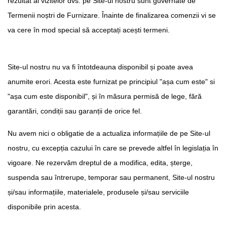
rezultat al vizitelor dvs. pe Site-ul nostru sunt guvernate de
Termenii noștri de Furnizare. Înainte de finalizarea comenzii vi se
va cere în mod special să acceptați acești termeni.
Site-ul nostru nu va fi întotdeauna disponibil și poate avea
anumite erori. Acesta este furnizat pe principiul "așa cum este" si
"așa cum este disponibil", și în măsura permisă de lege, fără
garantări, condiții sau garanții de orice fel.
Nu avem nici o obligatie de a actualiza informațiile de pe Site-ul
nostru, cu excepția cazului în care se prevede altfel în legislația în
vigoare. Ne rezervăm dreptul de a modifica, edita, șterge,
suspenda sau întrerupe, temporar sau permanent, Site-ul nostru
și/sau informațiile, materialele, produsele și/sau serviciile
disponibile prin acesta.