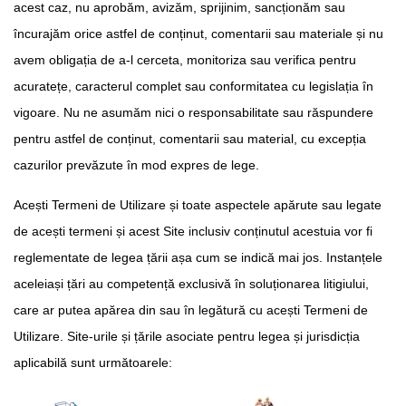
acest caz, nu aprobăm, avizăm, sprijinim, sancționăm sau
încurajăm orice astfel de conținut, comentarii sau materiale și nu
avem obligația de a-l cerceta, monitoriza sau verifica pentru
acuratețe, caracterul complet sau conformitatea cu legislația în
vigoare. Nu ne asumăm nici o responsabilitate sau răspundere
pentru astfel de conținut, comentarii sau material, cu excepția
cazurilor prevăzute în mod expres de lege.
Acești Termeni de Utilizare și toate aspectele apărute sau legate
de acești termeni și acest Site inclusiv conținutul acestuia vor fi
reglementate de legea țării așa cum se indică mai jos. Instanțele
aceleiași țări au competență exclusivă în soluționarea litigiului,
care ar putea apărea din sau în legătură cu acești Termeni de
Utilizare. Site-urile și țările asociate pentru legea și jurisdicția
aplicabilă sunt următoarele: