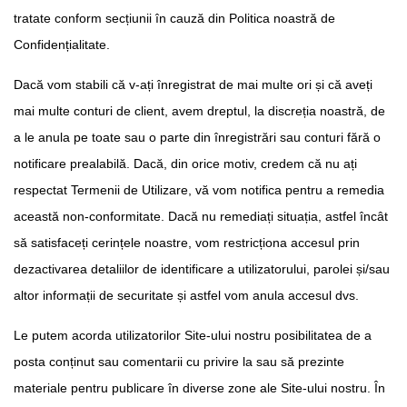
tratate conform secțiunii în cauză din Politica noastră de
Confidențialitate.
Dacă vom stabili că v-ați înregistrat de mai multe ori și că aveți
mai multe conturi de client, avem dreptul, la discreția noastră, de
a le anula pe toate sau o parte din înregistrări sau conturi fără o
notificare prealabilă. Dacă, din orice motiv, credem că nu ați
respectat Termenii de Utilizare, vă vom notifica pentru a remedia
această non-conformitate. Dacă nu remediați situația, astfel încât
să satisfaceți cerințele noastre, vom restricționa accesul prin
dezactivarea detaliilor de identificare a utilizatorului, parolei și/sau
altor informații de securitate și astfel vom anula accesul dvs.
Le putem acorda utilizatorilor Site-ului nostru posibilitatea de a
posta conținut sau comentarii cu privire la sau să prezinte
materiale pentru publicare în diverse zone ale Site-ului nostru. În