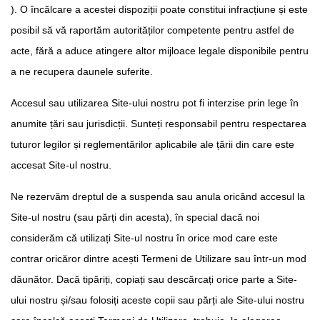
). O încălcare a acestei dispoziții poate constitui infracțiune și este
posibil să vă raportăm autorităților competente pentru astfel de
acte, fără a aduce atingere altor mijloace legale disponibile pentru
a ne recupera daunele suferite.
Accesul sau utilizarea Site-ului nostru pot fi interzise prin lege în
anumite țări sau jurisdicții. Sunteți responsabil pentru respectarea
tuturor legilor și reglementărilor aplicabile ale țării din care este
accesat Site-ul nostru.
Ne rezervăm dreptul de a suspenda sau anula oricând accesul la
Site-ul nostru (sau părți din acesta), în special dacă noi
considerăm că utilizați Site-ul nostru în orice mod care este
contrar oricăror dintre acești Termeni de Utilizare sau într-un mod
dăunător. Dacă tipăriți, copiați sau descărcați orice parte a Site-
ului nostru și/sau folosiți aceste copii sau părți ale Site-ului nostru