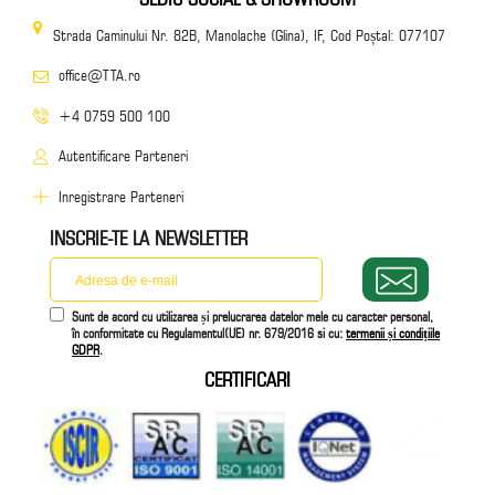
Strada Caminului Nr. 82B, Manolache (Glina), IF, Cod Poștal: 077107
office@TTA.ro
+4 0759 500 100
Autentificare Parteneri
Inregistrare Parteneri
INSCRIE-TE LA NEWSLETTER
Sunt de acord cu utilizarea și prelucrarea datelor mele cu caracter personal,
în conformitate cu Regulamentul(UE) nr. 679/2016 si cu:
termenii și condițiile
GDPR
.
CERTIFICARI