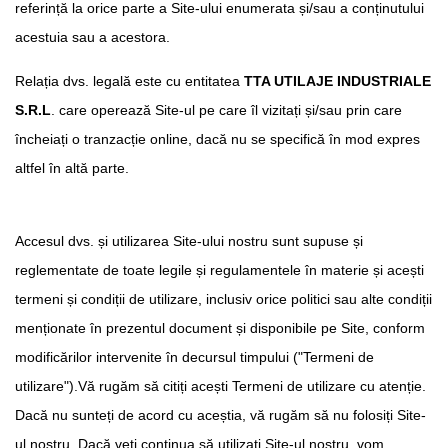
referință la orice parte a Site-ului enumerata și/sau a conținutului
acestuia sau a acestora.
Relația dvs. legală este cu entitatea
TTA UTILAJE INDUSTRIALE
S.R.L
. care operează Site-ul pe care îl vizitați și/sau prin care
încheiați o tranzacție online, dacă nu se specifică în mod expres
altfel în altă parte.
Accesul dvs. și utilizarea Site-ului nostru sunt supuse și
reglementate de toate legile și regulamentele în materie și acești
termeni și condiții de utilizare, inclusiv orice politici sau alte condiții
menționate în prezentul document și disponibile pe Site, conform
modificărilor intervenite în decursul timpului ("Termeni de
utilizare").Vă rugăm să citiți acești Termeni de utilizare cu atenție.
Dacă nu sunteți de acord cu aceștia, vă rugăm să nu folosiți Site-
ul nostru. Dacă veți continua să utilizați Site-ul nostru, vom