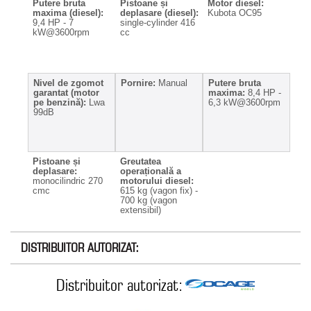
Putere bruta
Pistoane și
Motor diesel:
maxima (diesel):
deplasare (diesel):
Kubota OC95
9,4 HP - 7
single-cylinder 416
kW@3600rpm
cc
Nivel de zgomot
Pornire:
Manual
Putere bruta
garantat (motor
maxima:
8,4 HP -
pe benzină):
Lwa
6,3 kW@3600rpm
99dB
Pistoane și
Greutatea
deplasare:
operațională a
monocilindric 270
motorului diesel:
cmc
615 kg (vagon fix) -
700 kg (vagon
extensibil)
DISTRIBUITOR AUTORIZAT:
Distribuitor autorizat: