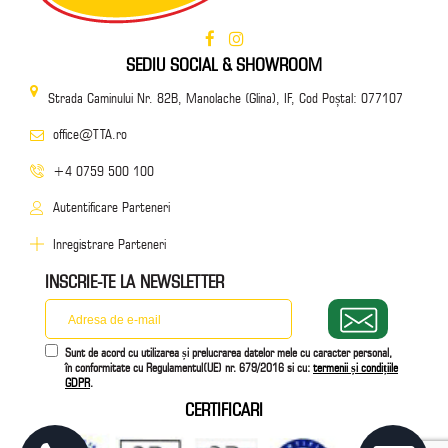
SEDIU SOCIAL & SHOWROOM
Strada Caminului Nr. 82B, Manolache (Glina), IF, Cod Poștal: 077107
office@TTA.ro
+4 0759 500 100
Autentificare Parteneri
Inregistrare Parteneri
INSCRIE-TE LA NEWSLETTER
Sunt de acord cu utilizarea și prelucrarea datelor mele cu caracter personal,
în conformitate cu Regulamentul(UE) nr. 679/2016 si cu:
termenii și condițiile
GDPR
.
CERTIFICARI