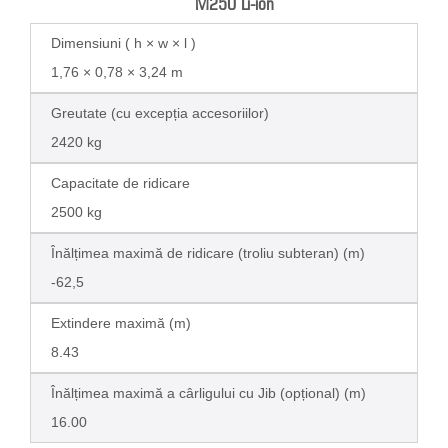
M250 Li-ion
Dimensiuni ( h × w × l )
1,76 × 0,78 × 3,24 m
Greutate (cu excepția accesoriilor)
2420 kg
Capacitate de ridicare
2500 kg
Înălțimea maximă de ridicare (troliu subteran) (m)
-62,5
Extindere maximă (m)
8.43
Înălțimea maximă a cârligului cu Jib (opțional) (m)
16.00