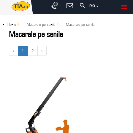
RO
Home
Macarale pe senile
Macarale pe senile
Macarale pe senile
‹
1
2
›