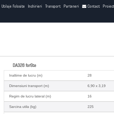
Utilaje Folosite
Inchirieri
Transport
Parteneri
Contact
Proiec
DA328 forSte
Inaltime de lucru (m)
28
Dimensiuni transport (m)
6,90 x 3,19
Regim de lucru lateral (m)
16
Sarcina utila (kg)
225