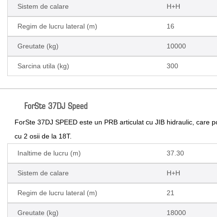
Sistem de calare
H+H
Regim de lucru lateral (m)
16
Greutate (kg)
10000
Sarcina utila (kg)
300
ForSte 37DJ Speed
ForSte 37DJ SPEED este un PRB articulat cu JIB hidraulic, care 
cu 2 osii de la 18T.
Inaltime de lucru (m)
37.30
Sistem de calare
H+H
Regim de lucru lateral (m)
21
Greutate (kg)
18000