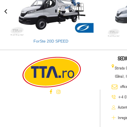
ForSte 20D SPEED
SED
Strada 
(Glina),
offi
+4 0
Autent
Inregi