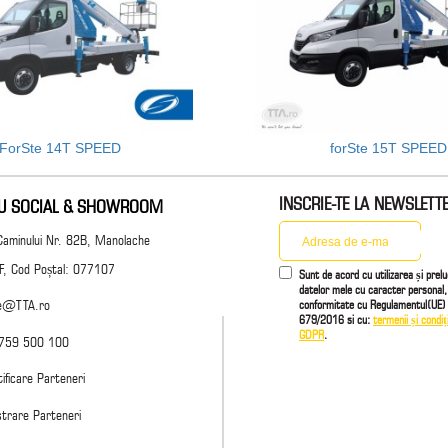
ForSte 14T SPEED
forSte 15T SPEED
INSCRIE-TE LA NEWSLETT
IU SOCIAL & SHOWROOM
Caminului Nr. 82B, Manolache
 IF, Cod Poștal: 077107
Sunt de acord cu utilizarea și prel
datelor mele cu caracter personal,
conformitate cu Regulamentul(UE) 
ce@TTA.ro
679/2016 si cu:
termenii și condiți
GDPR
.
759 500 100
ificare Parteneri
strare Parteneri