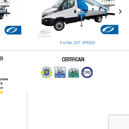
ForSte 20T SPEED
ER
CERTIFICARI
ucrarea
 în
nr.
ile