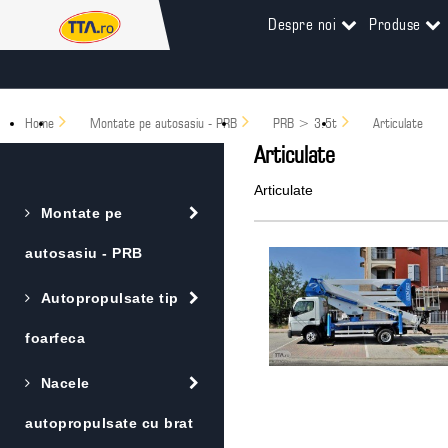
Despre noi
Produse
Home
Montate pe autosasiu - PRB
PRB > 3.5t
Articulate
Articulate
Articulate
Montate pe
autosasiu - PRB
Autopropulsate tip
foarfeca
Nacele
autopropulsate cu brat