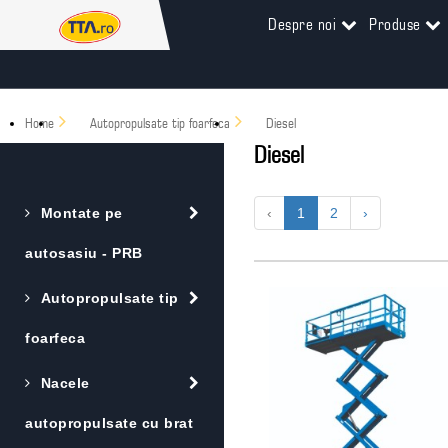
Despre noi
Produse
Home
Autopropulsate tip foarfeca
Diesel
Diesel
Montate pe
‹
1
2
›
autosasiu - PRB
Autopropulsate tip
foarfeca
Nacele
autopropulsate cu brat