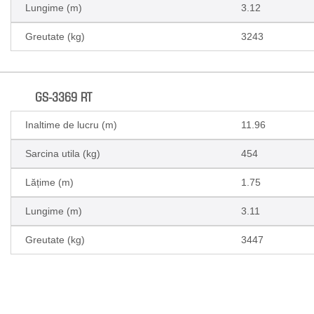
Lungime (m)
3.12
Greutate (kg)
3243
GS-3369 RT
Inaltime de lucru (m)
11.96
Sarcina utila (kg)
454
Lățime (m)
1.75
Lungime (m)
3.11
Greutate (kg)
3447