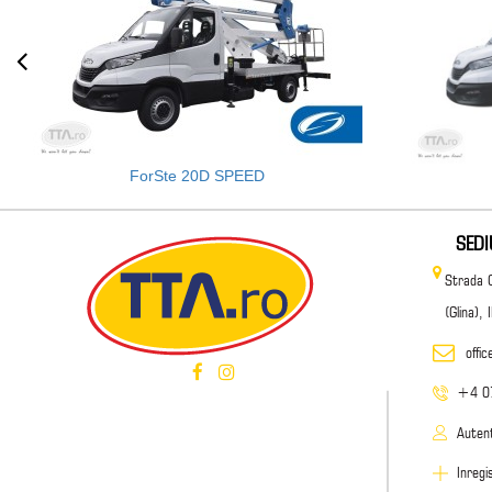
ForSte 20D SPEED
SED
Strada 
(Glina),
offi
+4 0
Autent
Inregi