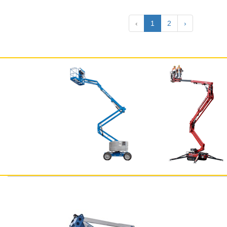
‹
1
2
›