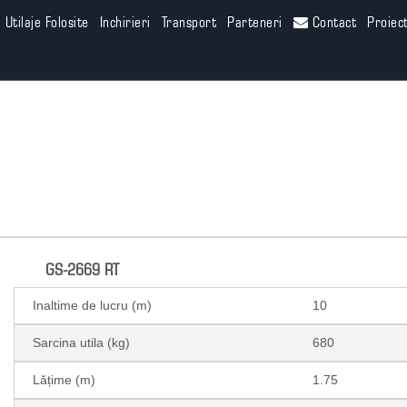
Utilaje Folosite
Inchirieri
Transport
Parteneri
Contact
Proiec
GS-2669 RT
Inaltime de lucru (m)
10
Sarcina utila (kg)
680
Lățime (m)
1.75