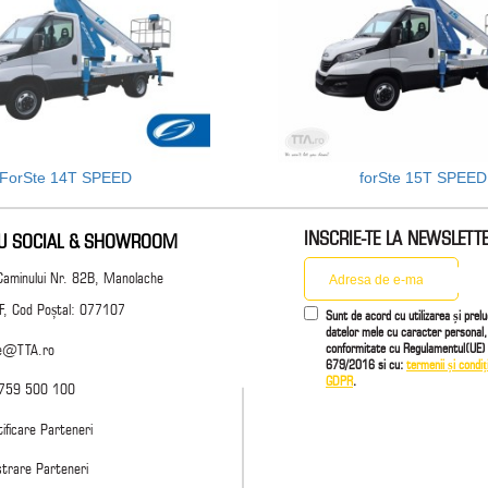
ForSte 14T SPEED
forSte 15T SPEED
INSCRIE-TE LA NEWSLETT
IU SOCIAL & SHOWROOM
Caminului Nr. 82B, Manolache
 IF, Cod Poștal: 077107
Sunt de acord cu utilizarea și prel
datelor mele cu caracter personal,
conformitate cu Regulamentul(UE) 
ce@TTA.ro
679/2016 si cu:
termenii și condiți
GDPR
.
759 500 100
ificare Parteneri
strare Parteneri