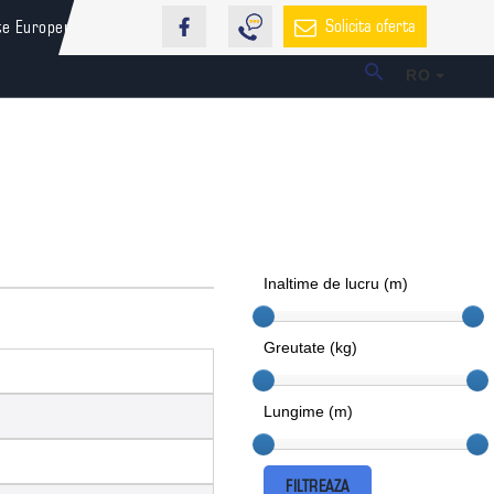
Solicita oferta
te Europene
RO
Inaltime de lucru (m)
Greutate (kg)
Lungime (m)