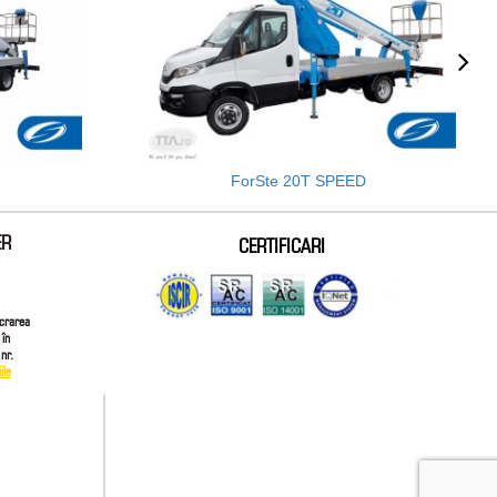
ForSte 20T SPEED
ER
CERTIFICARI
ucrarea
 în
nr.
ile