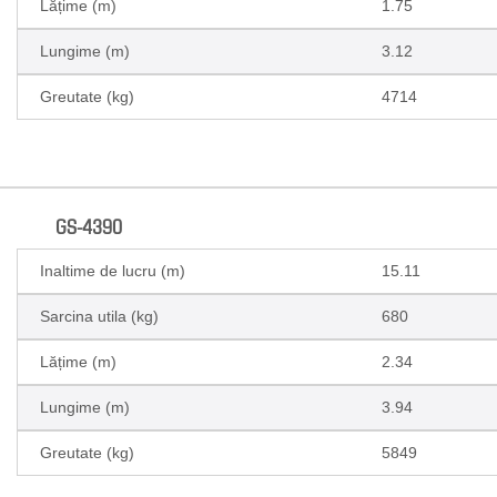
Lățime (m)
1.75
Lungime (m)
3.12
Greutate (kg)
4714
GS-4390
Inaltime de lucru (m)
15.11
Sarcina utila (kg)
680
Lățime (m)
2.34
Lungime (m)
3.94
Greutate (kg)
5849