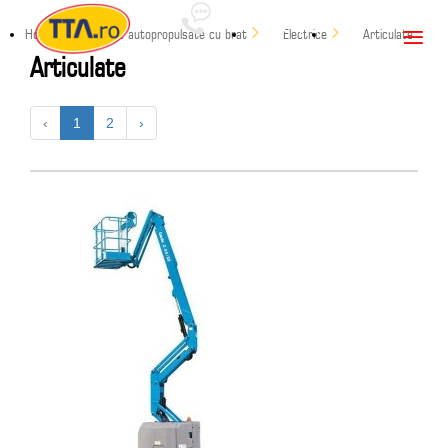
RO
Home
Nacele autopropulsate cu brat
Electrice
Articulate
Articulate
‹
1
2
›