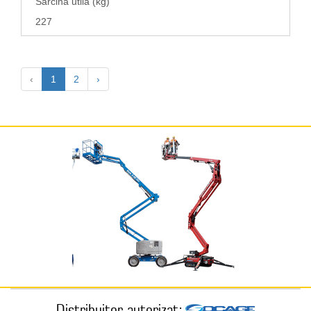
Sarcina utila (kg)
227
‹
1
2
›
Distribuitor autorizat: