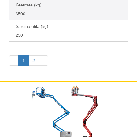
Greutate (kg)
3500
Sarcina utila (kg)
230
‹
1
2
›