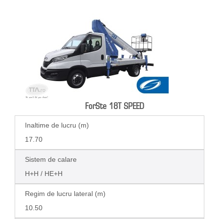
ForSte 18T SPEED
Inaltime de lucru (m)
17.70
Sistem de calare
H+H / HE+H
Regim de lucru lateral (m)
10.50