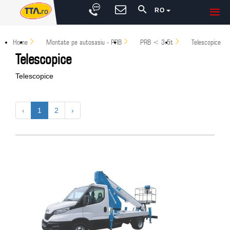
RO
Home
Montate pe autosasiu - PRB
PRB < 3.5t
Telescopice
Telescopice
Telescopice
‹
1
2
›