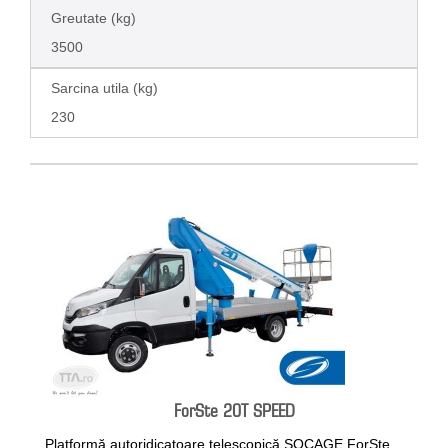
Greutate (kg)
3500
Sarcina utila (kg)
230
ForSte 20T SPEED
Platformă autoridicatoare telescopică SOCAGE ForSte