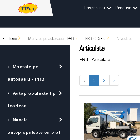
Despre noi
Produse
Home
Montate pe autosasiu - PRB
PRB < 3.5t
Articulate
Articulate
PRB - Articulate
Montate pe
autosasiu - PRB
‹
1
2
›
Autopropulsate tip
foarfeca
Nacele
autopropulsate cu brat