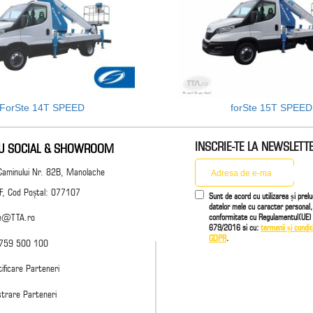
ForSte 14T SPEED
forSte 15T SPEED
INSCRIE-TE LA NEWSLETT
IU SOCIAL & SHOWROOM
Caminului Nr. 82B, Manolache
 IF, Cod Poștal: 077107
Sunt de acord cu utilizarea și prel
datelor mele cu caracter personal,
conformitate cu Regulamentul(UE) 
ce@TTA.ro
679/2016 si cu:
termenii și condiți
GDPR
.
759 500 100
ificare Parteneri
strare Parteneri