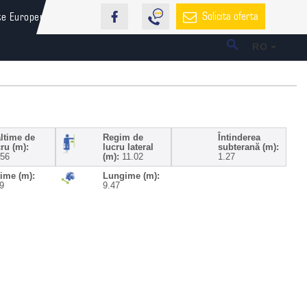
Solicita oferta
te Europene
RO
altime de
Regim de
Întinderea
ru (m):
lucru lateral
subterană (m):
.56
(m):
11.02
1.27
țime (m):
Lungime (m):
9
9.47