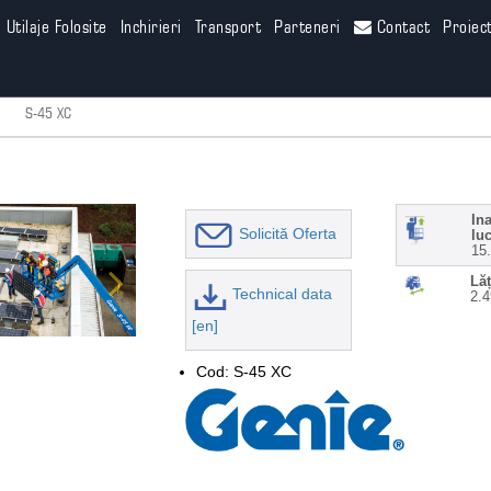
Utilaje Folosite
Inchirieri
Transport
Parteneri
Contact
Proiec
S-45 XC
In
Solicită Oferta
luc
15
Lă
Technical data
2.4
[en]
Cod: S-45 XC