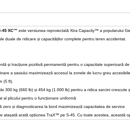
®-45 XC™
este versiunea reproiectată Xtra Capacity™ a popularului Gen
ale duale de ridicare și capacităților complete pentru teren accidentat.
ntă și tracțiune pozitivă permanentă pentru o capacitate superioară de
inare a șasiului maximizează accesul la zonele de lucru greu accesibil
 (5 ft).
e 300 kg (660 lb) și 454 kg (1.000 lb) pentru a ridica sarcini crescute ș
 al plicului pentru o funcționare uniformă
ă zero și diagnosticarea la bord maximizează capacitatea de service
bale atașată arată opțiunea TraX™ pe S-45. Cu toate acestea, această opț