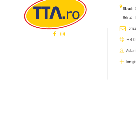
Strada 
(Glina),
offi
+4 0
Autent
Inregi