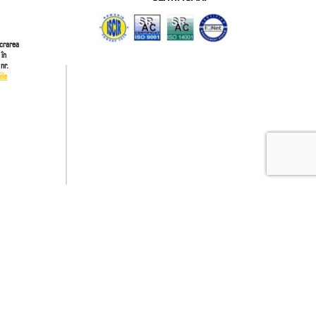
ucrarea
 în
nr.
ile