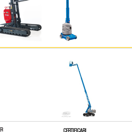
ER
CERTIFICARI