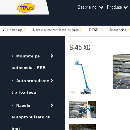
Despre noi
Produse
Homepage
Nacele autopropulsate cu brat
DIESEL
Telescopice
S-45 XC
Montate pe
autosasiu - PRB
Autopropulsate
tip foarfeca
Nacele
autopropulsate cu
brat