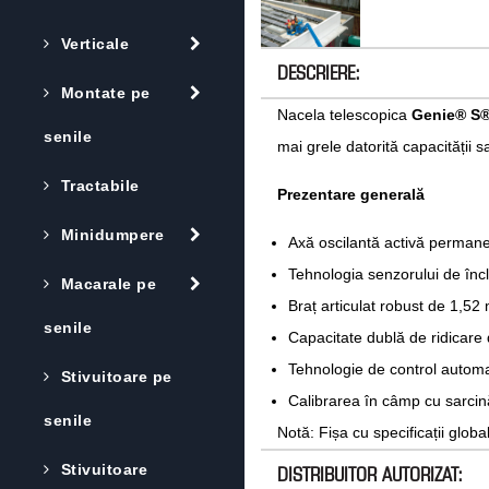
Verticale
DESCRIERE:
Montate pe
Nacela telescopica
Genie® S
senile
mai grele datorită capacității s
Tractabile
Prezentare generală
Minidumpere
Axă oscilantă activă permane
Tehnologia senzorului de încl
Macarale pe
Braț articulat robust de 1,52 m
senile
Capacitate dublă de ridicare d
Tehnologie de control automat
Stivuitoare pe
Calibrarea în câmp cu sarcin
senile
Notă: Fișa cu specificații glo
Stivuitoare
DISTRIBUITOR AUTORIZAT: