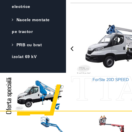
electrice
Nacele montate
pe tractor
PRB cu brat
izolat 69 kV
TTA
ForSte 20D SPEED
Oferta specială
Oferta specială
Oferta specială