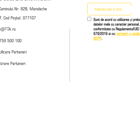
Caminului Nr. 82B, Manolache
 IF, Cod Poștal: 077107
Sunt de acord cu utilizarea și prel
datelor mele cu caracter personal,
conformitate cu Regulamentul(UE) 
ce@TTA.ro
679/2016 si cu:
termenii și condiți
GDPR
.
759 500 100
ificare Parteneri
strare Parteneri
COPYRIGHT ©
2026
TTA.RO
. TOATE DREPTURILE REZERVATE. | POWER BY
FOCUS WEB DESIGN